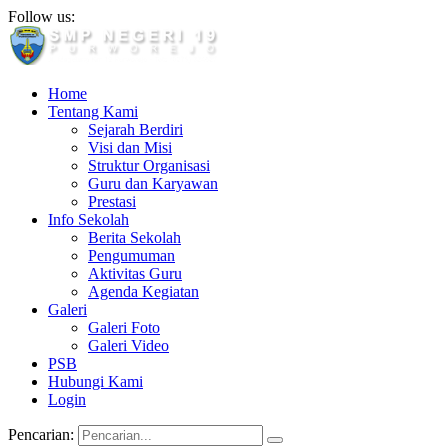
Follow us:
Home
Tentang Kami
Sejarah Berdiri
Visi dan Misi
Struktur Organisasi
Guru dan Karyawan
Prestasi
Info Sekolah
Berita Sekolah
Pengumuman
Aktivitas Guru
Agenda Kegiatan
Galeri
Galeri Foto
Galeri Video
PSB
Hubungi Kami
Login
Pencarian: