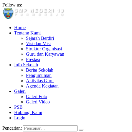
Follow us:
Home
Tentang Kami
Sejarah Berdiri
Visi dan Misi
Struktur Organisasi
Guru dan Karyawan
Prestasi
Info Sekolah
Berita Sekolah
Pengumuman
Aktivitas Guru
Agenda Kegiatan
Galeri
Galeri Foto
Galeri Video
PSB
Hubungi Kami
Login
Pencarian: