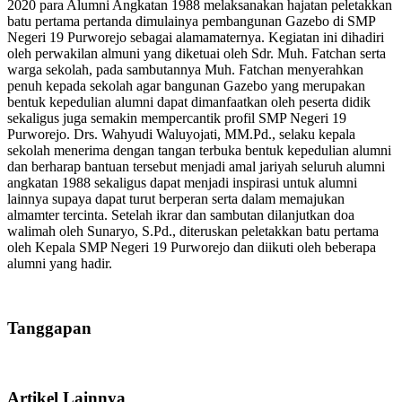
2020 para Alumni Angkatan 1988 melaksanakan hajatan peletakkan
batu pertama pertanda dimulainya pembangunan Gazebo di SMP
Negeri 19 Purworejo sebagai alamamaternya. Kegiatan ini dihadiri
oleh perwakilan almuni yang diketuai oleh Sdr.
Muh. Fatchan
serta
warga sekolah, pada sambutannya Muh. Fatchan menyerahkan
penuh kepada sekolah agar bangunan Gazebo yang merupakan
bentuk kepedulian alumni dapat dimanfaatkan oleh peserta didik
sekaligus juga semakin mempercantik profil SMP Negeri 19
Purworejo.
Drs. Wahyudi Waluyojati, MM.Pd.
, selaku kepala
sekolah menerima dengan tangan terbuka bentuk kepedulian alumni
dan berharap bantuan tersebut menjadi amal jariyah seluruh alumni
angkatan 1988 sekaligus dapat menjadi inspirasi untuk alumni
lainnya supaya dapat turut berperan serta dalam memajukan
almamter tercinta. Setelah ikrar dan sambutan dilanjutkan doa
walimah oleh
Sunaryo, S.Pd.
, diteruskan peletakkan batu pertama
oleh Kepala SMP Negeri 19 Purworejo dan diikuti oleh beberapa
alumni yang hadir.
Tanggapan
Artikel Lainnya