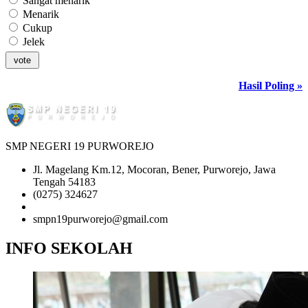
Sangat menarik
Menarik
Cukup
Jelek
Hasil Poling »
SMP NEGERI 19 PURWOREJO
Jl. Magelang Km.12, Mocoran, Bener, Purworejo, Jawa
Tengah 54183
(0275) 324627
081-2345-6789
smpn19purworejo@gmail.com
INFO SEKOLAH