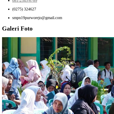
081-2345-6789
(0275) 324627
smpn19purworejo@gmail.com
Galeri Foto