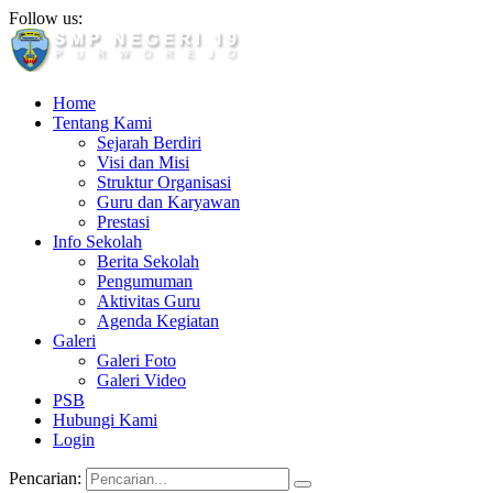
Follow us:
Home
Tentang Kami
Sejarah Berdiri
Visi dan Misi
Struktur Organisasi
Guru dan Karyawan
Prestasi
Info Sekolah
Berita Sekolah
Pengumuman
Aktivitas Guru
Agenda Kegiatan
Galeri
Galeri Foto
Galeri Video
PSB
Hubungi Kami
Login
Pencarian: