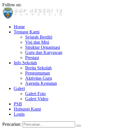
Follow us:
Home
Tentang Kami
Sejarah Berdiri
Visi dan Misi
Struktur Organisasi
Guru dan Karyawan
Prestasi
Info Sekolah
Berita Sekolah
Pengumuman
Aktivitas Guru
Agenda Kegiatan
Galeri
Galeri Foto
Galeri Video
PSB
Hubungi Kami
Login
Pencarian: