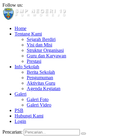
Follow us:
Home
Tentang Kami
Sejarah Berdiri
Visi dan Misi
Struktur Organisasi
Guru dan Karyawan
Prestasi
Info Sekolah
Berita Sekolah
Pengumuman
Aktivitas Guru
Agenda Kegiatan
Galeri
Galeri Foto
Galeri Video
PSB
Hubungi Kami
Login
Pencarian: